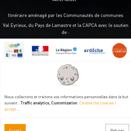
Itinéraire aménagé par les Communautés de communes
Val Eyrieux, du Pays de Lamastre et la CAPCA avec le soutien
de :
Practical informations
Nous collectons et traitons vos informations personnelles dans le but
Brochures & Maps
suivant :
Traffic analytics, Customization
.
Choose the cookies I
accept
...
Professional/press area
Contact
Accept
Refuser