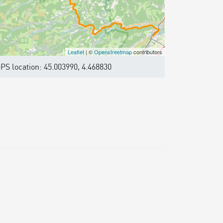
Leaflet
| ©
Openstreetmap
contributors
PS location: 45.003990, 4.468830