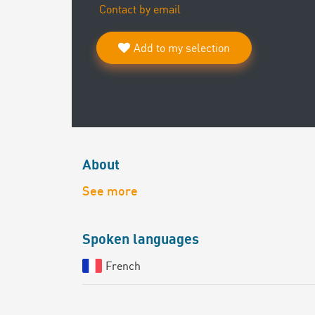
Contact by email
Add to my selection
About
See more
Spoken languages
French