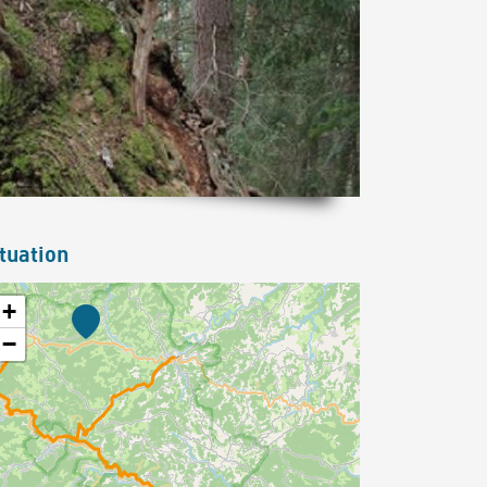
tuation
+
−