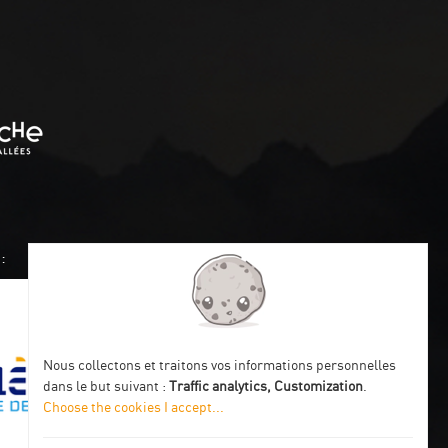
:
Nous collectons et traitons vos informations personnelles
dans le but suivant :
Traffic analytics, Customization
.
Choose the cookies I accept
...