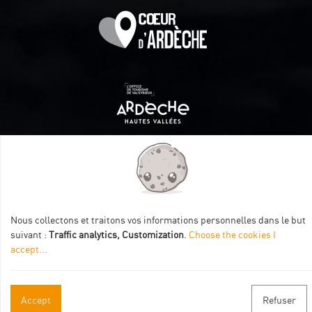
Itinéraire aménagé par les Communautés de communes
Val Eyrieux, du Pays de Lamastre et la CAPCA avec le soutien
de :
Nous collectons et traitons vos informations personnelles dans le but
suivant :
Traffic analytics, Customization
.
Choose the cookies I
accept
...
Accept
Refuser