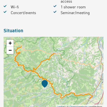
access
Wi-fi
1 shower room
Concert/events
Seminar/meeting
Situation
+
−
Leaflet
| ©
Openstreetmap
contributors