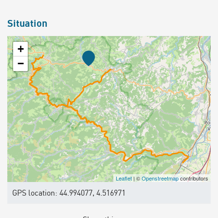
Situation
+
−
Leaflet
| ©
Openstreetmap
contributors
GPS location: 44.994077, 4.516971