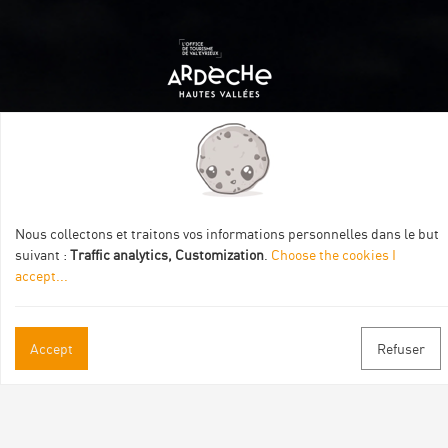
Itinéraire aménagé par les Communautés de communes
Val Eyrieux, du Pays de Lamastre et la CAPCA avec le soutien
de :
Nous collectons et traitons vos informations personnelles dans le but
suivant :
Traffic analytics, Customization
.
Choose the cookies I
accept
...
Accept
Refuser
Practical informations
Brochures & Maps