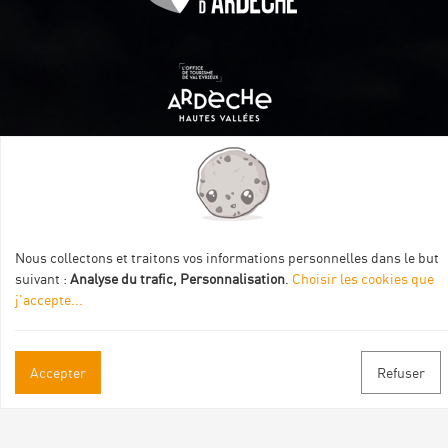
Itinéraire aménagé par les Communautés de communes
Val Eyrieux, du Pays de Lamastre et la CAPCA avec le soutien
de :
Nous collectons et traitons vos informations personnelles dans le but
suivant :
Analyse du trafic, Personnalisation
.
Choisir les cookies que
j'accepte
...
Accepter
Refuser
Informations pratiques