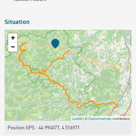
Situation
+
−
Leaflet
| ©
Openstreetmap
contributors
Position GPS : 44.994077, 4.516971