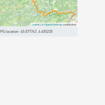
Leaflet
| ©
Openstreetmap
contributors
PS location: 45.077747, 4.455235