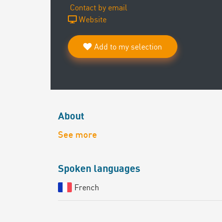
Contact by email
Website
Add to my selection
About
See more
Spoken languages
French