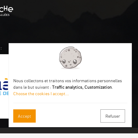
:
Nous collectons et traitons vos informations personnelles
dans le but suivant :
Traffic analytics, Customization
.
Choose the cookies I accept
...
Accept
Refuser
 our newsletter