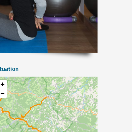
tuation
+
−