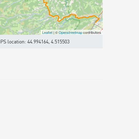
Leaflet
| ©
Openstreetmap
contributors
PS location: 44.994164, 4.515503