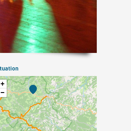
tuation
+
−