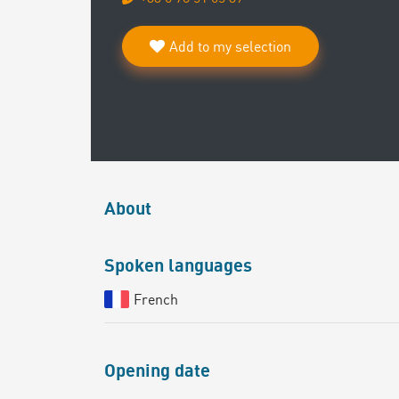
Add to my selection
About
Spoken languages
French
Opening date