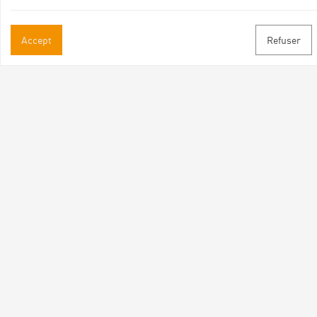
Accept
Refuser
Practical informations
Brochures & Maps
Professional/press area
Contact
Follow us
Facebook
Instagram
Youtube