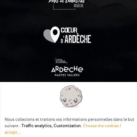
Itinéraire aménagé par les Communautés de communes
Val Eyrieux, du Pays de Lamastre et la CAPCA avec le soutien
de :
Nous collectons et traitons vos informations personnelles dans le but
suivant :
Traffic analytics, Customization
.
Choose the cookies I
accept
...