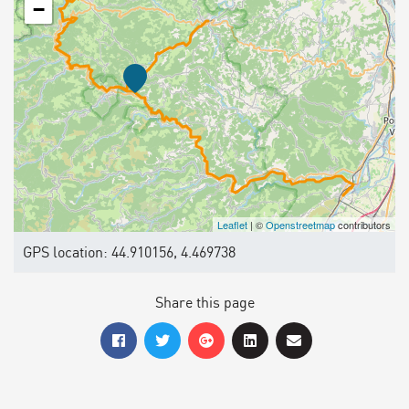
−
Leaflet
| ©
Openstreetmap
contributors
GPS location: 44.910156, 4.469738
Share this page