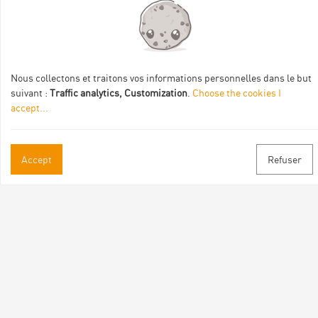
Itinéraire aménagé par les Communautés de communes
Val Eyrieux, du Pays de Lamastre et la CAPCA avec le soutien
de :
Nous collectons et traitons vos informations personnelles dans le but
suivant :
Traffic analytics, Customization
.
Choose the cookies I
accept
...
Accept
Refuser
Practical informations
Brochures & Maps
Professional/press area
Contact
Follow us