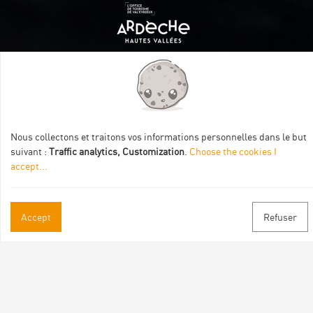
Itinéraire aménagé par les Communautés de communes
Val Eyrieux, du Pays de Lamastre et la CAPCA avec le soutien
de :
Nous collectons et traitons vos informations personnelles dans le but
suivant :
Traffic analytics, Customization
.
Choose the cookies I
accept
...
Accept
Refuser
Practical informations
Brochures & Maps
Professional/press area