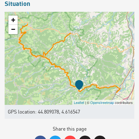
Situation
+
−
Leaflet
| ©
Openstreetmap
contributors
GPS location: 44.809078, 4.616547
Share this page