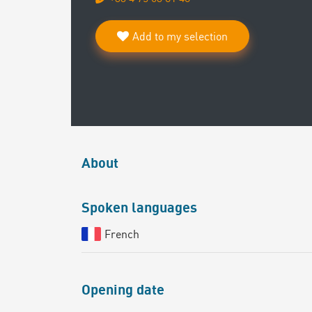
Add to my selection
About
Spoken languages
French
Opening date