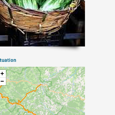
tuation
+
−