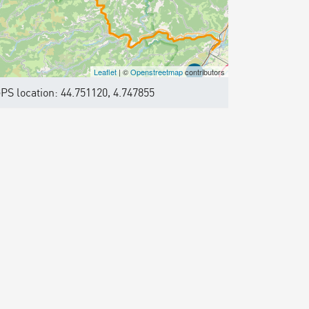
Leaflet
| ©
Openstreetmap
contributors
PS location: 44.751120, 4.747855