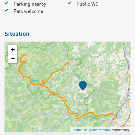
Parking nearby
Public WC
Pets welcome
Situation
+
−
Leaflet
| ©
Openstreetmap
contributors