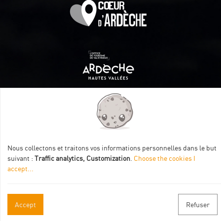
Itinéraire aménagé par les Communautés de communes
Val Eyrieux, du Pays de Lamastre et la CAPCA avec le soutien
de :
Nous collectons et traitons vos informations personnelles dans le but
suivant :
Traffic analytics, Customization
.
Choose the cookies I
accept
...
Accept
Refuser
Practical informations