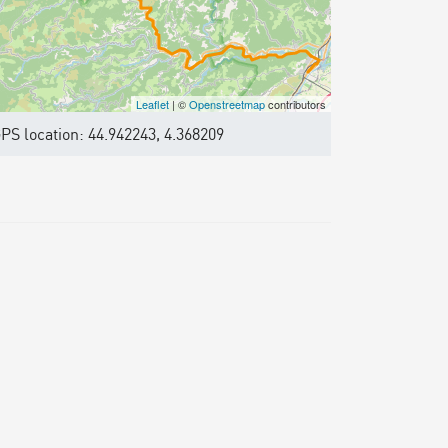
Leaflet
| ©
Openstreetmap
contributors
PS location: 44.942243, 4.368209