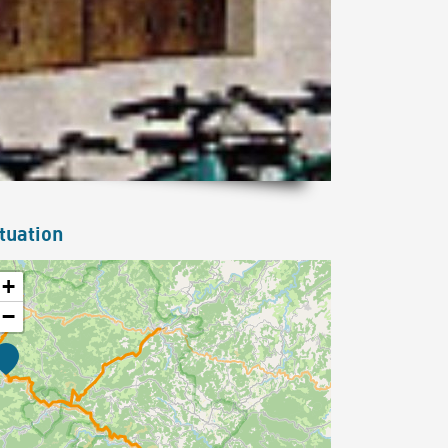
tuation
+
−