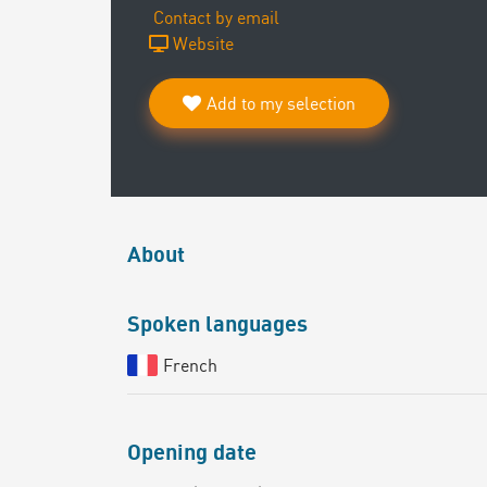
Contact by email
Website
Add to my selection
About
Spoken languages
French
Opening date