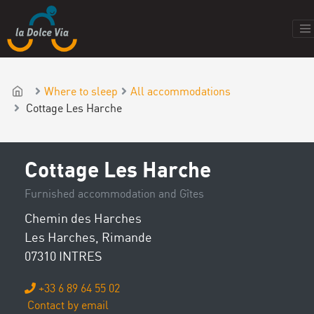
Where to sleep
All accommodations
Cottage Les Harche
Cottage Les Harche
Furnished accommodation and Gîtes
Chemin des Harches
Les Harches, Rimande
07310 INTRES
+33 6 89 64 55 02
Contact by email