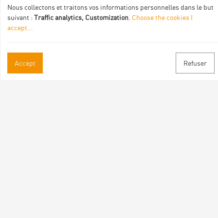
Nous collectons et traitons vos informations personnelles dans le but
suivant :
Traffic analytics, Customization
.
Choose the cookies I
accept
...
Accept
Refuser
Practical informations
Brochures & Maps
Professional/press area
Contact
Follow us
Facebook