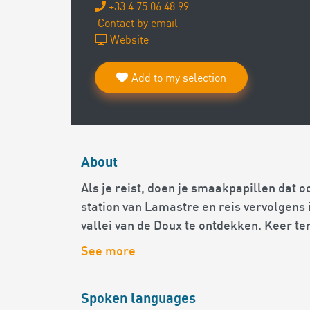
+33 4 75 06 48 99
Contact by email
Website
Add to my selection
About
Als je reist, doen je smaakpapillen dat o
station van Lamastre en reis vervolgens
vallei van de Doux te ontdekken. Keer t
See more
Spoken languages