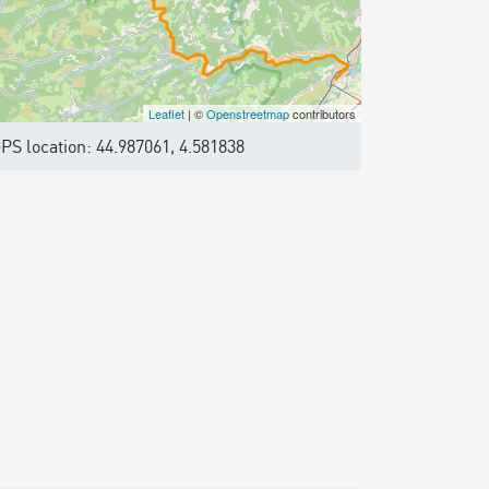
Leaflet
| ©
Openstreetmap
contributors
PS location: 44.987061, 4.581838