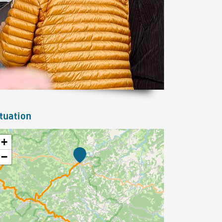
tuation
+
−