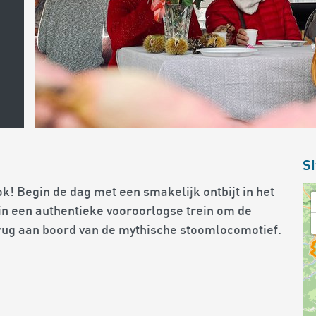
Si
ok! Begin de dag met een smakelijk ontbijt in het
 in een authentieke vooroorlogse trein om de
erug aan boord van de mythische stoomlocomotief.