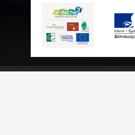
Practical informations
Brochures & Maps
Professional/press area
Contact