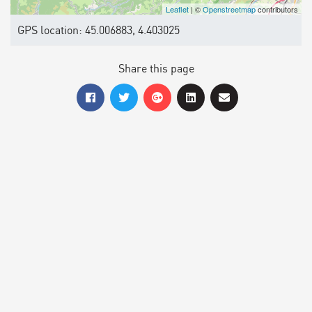
Leaflet
| ©
Openstreetmap
contributors
GPS location: 45.006883, 4.403025
Share this page