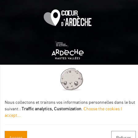
Itinéraire aménagé par les Communautés de communes
Val Eyrieux, du Pays de Lamastre et la CAPCA avec le soutien
de :
Nous collectons et traitons vos informations personnelles dans le but
suivant :
Traffic analytics, Customization
.
Choose the cookies I
accept
...
Accept
Refuser