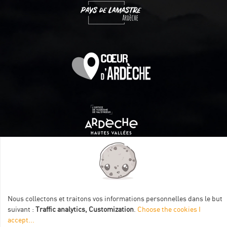
Itinéraire aménagé par les Communautés de communes
Val Eyrieux, du Pays de Lamastre et la CAPCA avec le soutien
de :
Nous collectons et traitons vos informations personnelles dans le but
suivant :
Traffic analytics, Customization
.
Choose the cookies I
accept
...