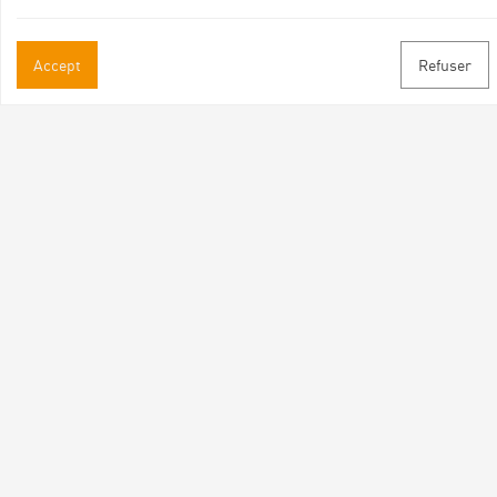
Accept
Refuser
Practical informations
Brochures & Maps
Professional/press area
Contact
Follow us
Facebook
Instagram
Youtube