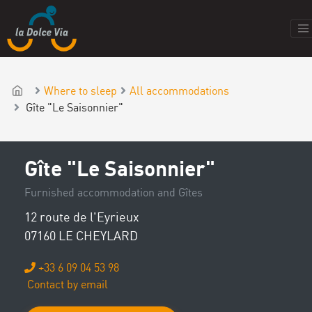
Where to sleep
All accommodations
Gîte "Le Saisonnier"
Gîte "Le Saisonnier"
Furnished accommodation and Gîtes
12 route de l'Eyrieux
07160 LE CHEYLARD
+33 6 09 04 53 98
Contact by email