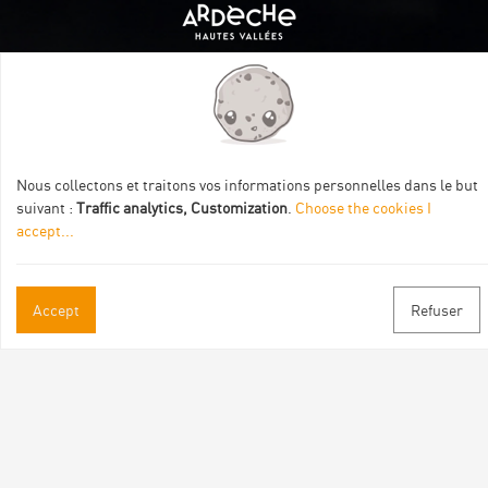
Itinéraire aménagé par les Communautés de communes
Val Eyrieux, du Pays de Lamastre et la CAPCA avec le soutien
de :
Nous collectons et traitons vos informations personnelles dans le but
suivant :
Traffic analytics, Customization
.
Choose the cookies I
accept
...
Accept
Refuser
Practical informations
Brochures & Maps
Professional/press area