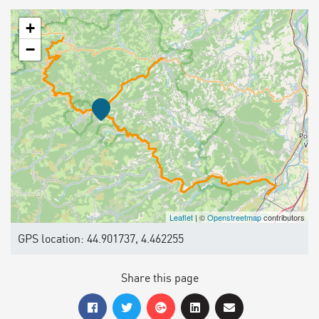
+
−
Leaflet
| ©
Openstreetmap
contributors
GPS location: 44.901737, 4.462255
Share this page