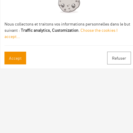
Val Eyrieux, du Pays de Lamastre et la CAPCA avec le soutien
de :
Nous collectons et traitons vos informations personnelles dans le but
suivant :
Traffic analytics, Customization
.
Choose the cookies I
accept
...
Accept
Refuser
Practical informations
Brochures & Maps
Professional/press area
Contact
Follow us