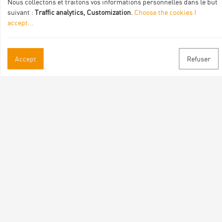
Nous collectons et traitons vos informations personnelles dans le but
suivant :
Traffic analytics, Customization
.
Choose the cookies I
accept
...
Accept
Refuser
Practical informations
Brochures & Maps
Professional/press area
Contact
Follow us
Facebook
Instagram