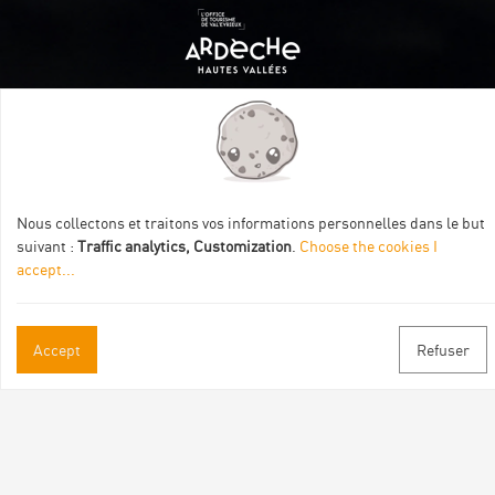
Itinéraire aménagé par les Communautés de communes
Val Eyrieux, du Pays de Lamastre et la CAPCA avec le soutien
de :
Nous collectons et traitons vos informations personnelles dans le but
suivant :
Traffic analytics, Customization
.
Choose the cookies I
accept
...
Accept
Refuser
Practical informations
Brochures & Maps
Professional/press area