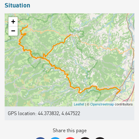
Situation
+
−
Leaflet
| ©
Openstreetmap
contributors
GPS location: 44.373832, 4.647522
Share this page