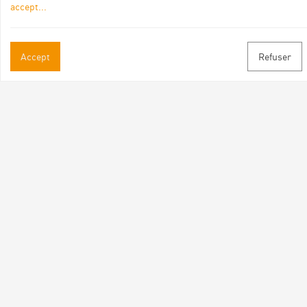
accept
...
Accept
Refuser
Practical informations
Brochures & Maps
Professional/press area
Contact
Follow us
Facebook
Instagram
Youtube