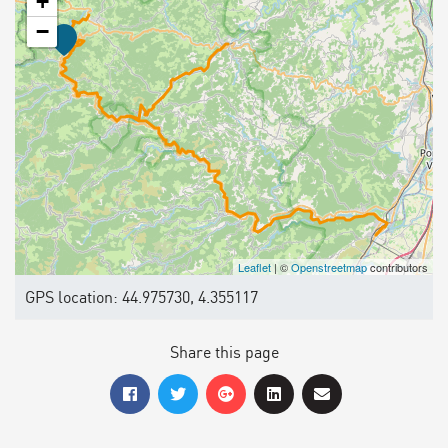
+
−
Leaflet
| ©
Openstreetmap
contributors
GPS location: 44.975730, 4.355117
Share this page