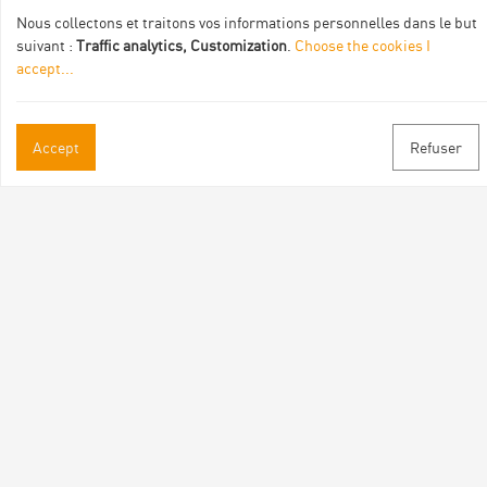
Nous collectons et traitons vos informations personnelles dans le but
suivant :
Traffic analytics, Customization
.
Choose the cookies I
accept
...
Accept
Refuser
Practical informations
Brochures & Maps
Professional/press area
Contact
Follow us
Facebook