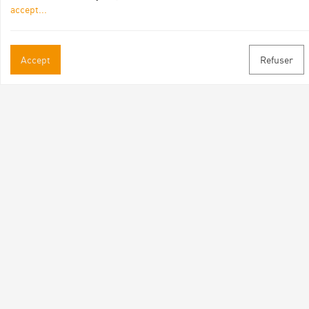
accept
...
Accept
Refuser
Practical informations
Brochures & Maps
Professional/press area
Contact
Follow us
Facebook
Instagram
Youtube