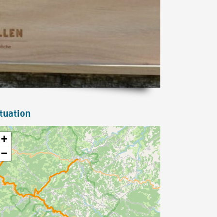
tuation
+
−