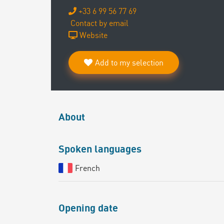
+33 6 99 56 77 69
Contact by email
Website
Add to my selection
About
Spoken languages
French
Opening date