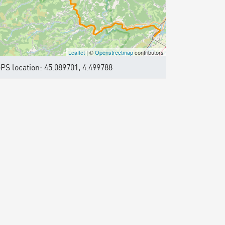
Leaflet
| ©
Openstreetmap
contributors
PS location: 45.089701, 4.499788