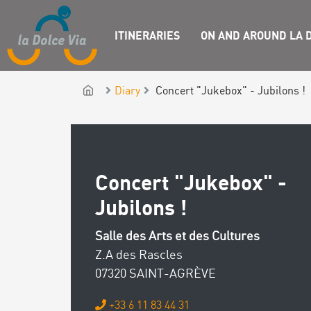
ITINERARIES
ON AND AROUND LA D
Diary
Concert "Jukebox" - Jubilons !
Concert "Jukebox" -
Jubilons !
Salle des Arts et des Cultures
Z.A des Rascles
07320 SAINT-AGRÈVE
+33 6 11 83 44 31