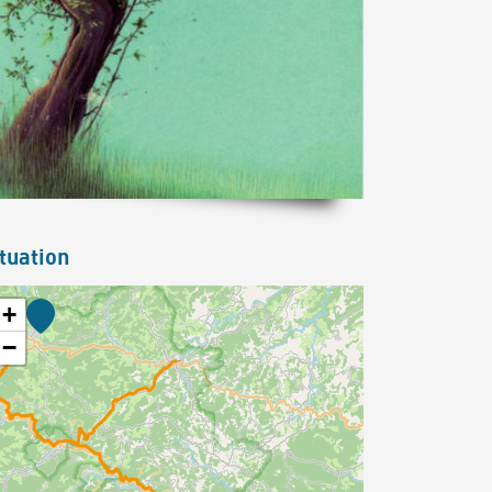
tuation
+
−