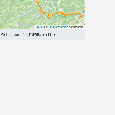
Leaflet
| ©
Openstreetmap
contributors
PS location: 45.010980, 4.411095