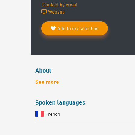
Contact by email
Website
Add to my selection
About
See more
Spoken languages
French