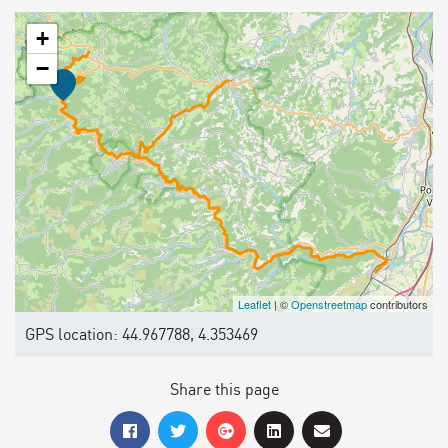
+
−
Leaflet
| ©
Openstreetmap
contributors
GPS location: 44.967788, 4.353469
Share this page