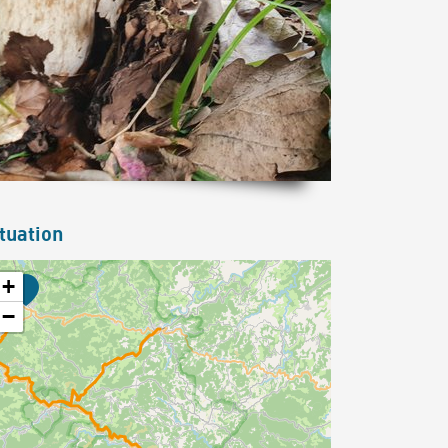
tuation
+
−