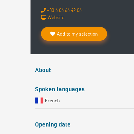
+33 6 06 66 42 06
Website
Add to my selection
About
Spoken languages
French
Opening date