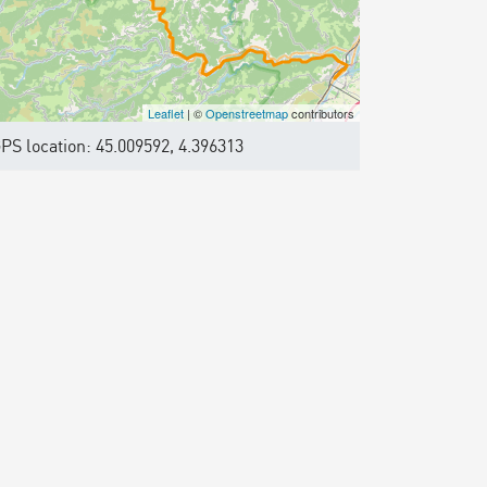
Leaflet
| ©
Openstreetmap
contributors
PS location: 45.009592, 4.396313