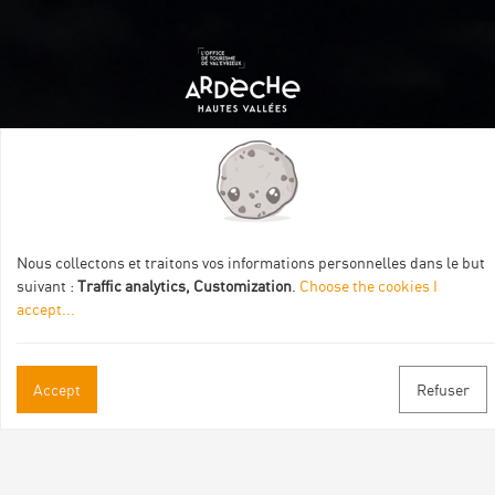
Itinéraire aménagé par les Communautés de communes
Val Eyrieux, du Pays de Lamastre et la CAPCA avec le soutien
de :
Nous collectons et traitons vos informations personnelles dans le but
suivant :
Traffic analytics, Customization
.
Choose the cookies I
accept
...
Accept
Refuser
Practical informations
Brochures & Maps