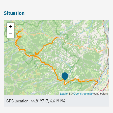
Situation
+
−
Leaflet
| ©
Openstreetmap
contributors
GPS location: 44.819717, 4.619194