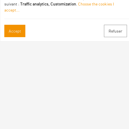
suivant :
Traffic analytics, Customization
.
Choose the cookies I
accept
...
Accept
Refuser
Practical informations
Brochures & Maps
Professional/press area
Contact
Follow us
Facebook
Instagram