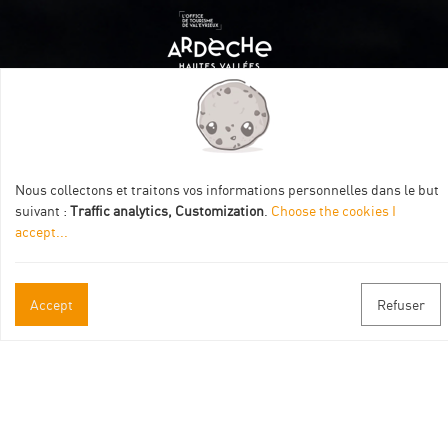
Itinéraire aménagé par les Communautés de communes
Val Eyrieux, du Pays de Lamastre et la CAPCA avec le soutien
de :
Nous collectons et traitons vos informations personnelles dans le but
suivant :
Traffic analytics, Customization
.
Choose the cookies I
accept
...
Accept
Refuser
Practical informations
Brochures & Maps
Professional/press area