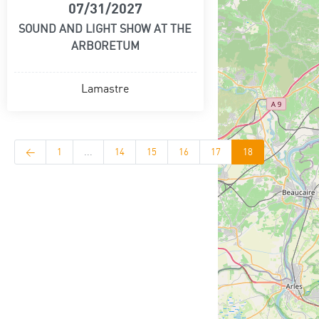
07/31/2027
SOUND AND LIGHT SHOW AT THE
ARBORETUM
Lamastre
<
1
...
14
15
16
17
18