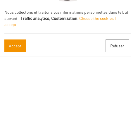
Nous collectons et traitons vos informations personnelles dans le but
suivant :
Traffic analytics, Customization
.
Choose the cookies I
accept
...
Accept
Refuser
Leaflet
| ©
Openstreetmap
contributors
Offices de Tourisme partenaires