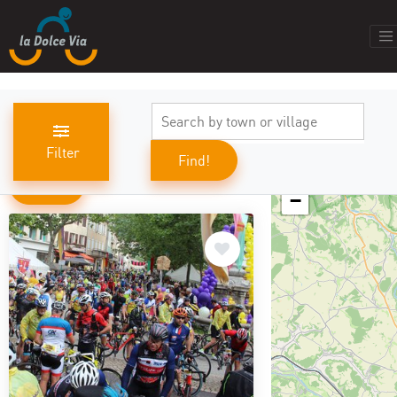
Filter
Find!
+
results found
519
−