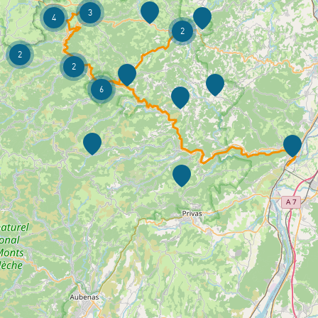
3
4
2
2
2
6