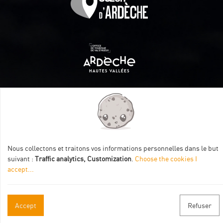
Itinéraire aménagé par les Communautés de communes
Val Eyrieux, du Pays de Lamastre et la CAPCA avec le soutien
de :
Nous collectons et traitons vos informations personnelles dans le but
suivant :
Traffic analytics, Customization
.
Choose the cookies I
accept
...
Accept
Refuser
Practical informations