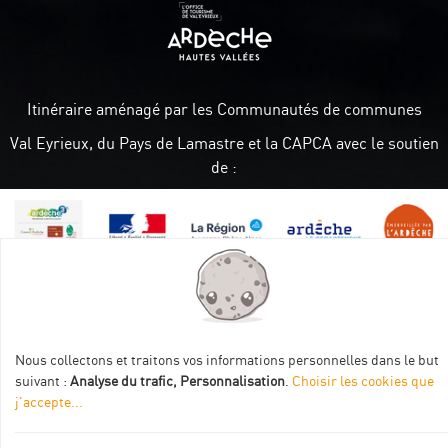
Itinéraire aménagé par les Communautés de communes
Val Eyrieux, du Pays de Lamastre et la CAPCA avec le soutien
de :
Informations pratiques
Nous collectons et traitons vos informations personnelles dans le but
suivant :
Analyse du trafic, Personnalisation
.
Choisir les cookies que
Brochures & Plans
j'accepte
...
Espace pro/presse