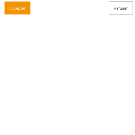
Accepter
Refuser
Contact
Suivez-nous
Facebook
Instagram
Youtube
Abonnez-vous à notre newsletter
Inscrivez-vous