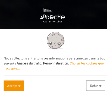
Itinéraire aménagé par les Communautés de communes
Val Eyrieux, du Pays de Lamastre et la CAPCA avec le soutien
de :
Nous collectons et traitons vos informations personnelles dans le but
suivant :
Analyse du trafic, Personnalisation
.
Choisir les cookies que
j'accepte
...
Accepter
Refuser
Informations pratiques
Brochures & Plans