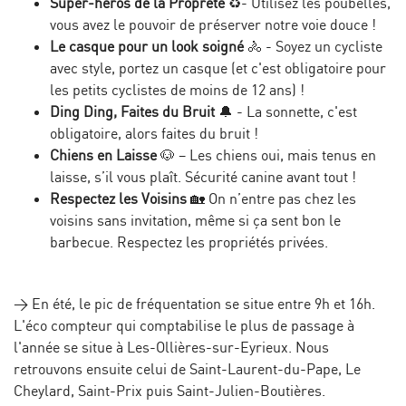
Super-héros de la Propreté
♻️- Utilisez les poubelles,
vous avez le pouvoir de préserver notre voie douce !
Le casque pour un look soigné
🚴 - Soyez un cycliste
avec style, portez un casque (et c'est obligatoire pour
les petits cyclistes de moins de 12 ans) !
Ding Ding, Faites du Bruit
🔔 - La sonnette, c'est
obligatoire, alors faites du bruit !
Chiens en Laisse
🐶 – Les chiens oui, mais tenus en
laisse, s’il vous plaît. Sécurité canine avant tout !
Respectez les Voisins
🏡 On n’entre pas chez les
voisins sans invitation, même si ça sent bon le
barbecue. Respectez les propriétés privées.
> En été, le pic de fréquentation se situe entre 9h et 16h.
L'éco compteur qui comptabilise le plus de passage à
l'année se situe à Les-Ollières-sur-Eyrieux. Nous
retrouvons ensuite celui de Saint-Laurent-du-Pape, Le
Cheylard, Saint-Prix puis Saint-Julien-Boutières.