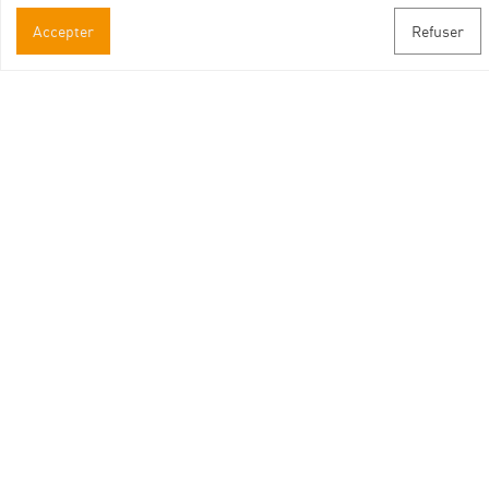
Informations pratiques
Accepter
Refuser
Brochures & Plans
Espace pro/presse
Contact
Suivez-nous
Facebook
Instagram
Youtube
Abonnez-vous à notre newsletter