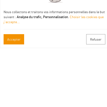
Nous collectons et traitons vos informations personnelles dans le but
suivant :
Analyse du trafic, Personnalisation
.
Choisir les cookies que
j'accepte
...
Informations pratiques
Accepter
Refuser
Brochures & Plans
Espace pro/presse
Contact
Suivez-nous
Facebook