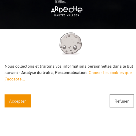
Itinéraire aménagé par les Communautés de communes
Val Eyrieux, du Pays de Lamastre et la CAPCA avec le soutien
de :
Nous collectons et traitons vos informations personnelles dans le but
suivant :
Analyse du trafic, Personnalisation
.
Choisir les cookies que
j'accepte
...
Informations pratiques
Accepter
Refuser
Brochures & Plans
Espace pro/presse