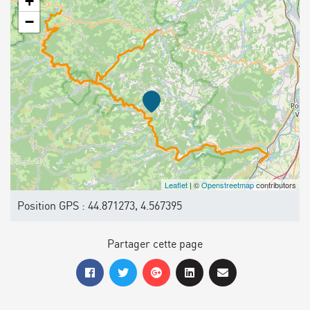
+
−
Leaflet
| ©
Openstreetmap
contributors
Position GPS : 44.871273, 4.567395
Partager cette page