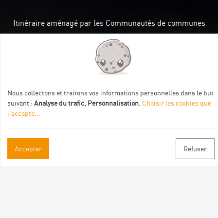
Itinéraire aménagé par les Communautés de communes
Val Eyrieux, du Pays de Lamastre et la CAPCA avec le soutien
de :
Nous collectons et traitons vos informations personnelles dans le but
suivant :
Analyse du trafic, Personnalisation
.
Choisir les cookies que
j'accepte
...
Informations pratiques
Accepter
Refuser
Brochures & Plans
Espace pro/presse
Contact