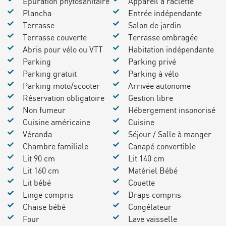
Epuration phytosanitaire
Appareil à raclette
Plancha
Entrée indépendante
Terrasse
Salon de jardin
Terrasse couverte
Terrasse ombragée
Abris pour vélo ou VTT
Habitation indépendante
Parking
Parking privé
Parking gratuit
Parking à vélo
Parking moto/scooter
Arrivée autonome
Réservation obligatoire
Gestion libre
Non fumeur
Hébergement insonorisé
Cuisine américaine
Cuisine
Véranda
Séjour / Salle à manger
Chambre familiale
Canapé convertible
Lit 90 cm
Lit 140 cm
Lit 160 cm
Matériel Bébé
Lit bébé
Couette
Linge compris
Draps compris
Chaise bébé
Congélateur
Four
Lave vaisselle