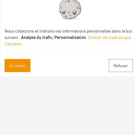
Val Eyrieux, du Pays de Lamastre et la CAPCA avec le soutien
de :
Nous collectons et traitons vos informations personnelles dans le but
suivant :
Analyse du trafic, Personnalisation
.
Choisir les cookies que
j'accepte
...
Informations pratiques
Accepter
Refuser
Brochures & Plans
Espace pro/presse
Contact
Suivez-nous
Facebook