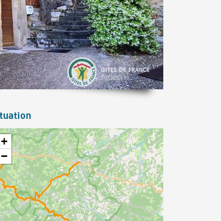
tuation
+
−