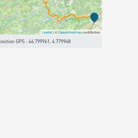
Leaflet
| ©
Openstreetmap
contributors
osition GPS : 44.799961, 4.779948