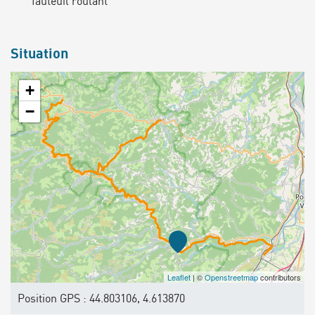
fauteuil roulant
Situation
+
−
Leaflet
| ©
Openstreetmap
contributors
Position GPS : 44.803106, 4.613870