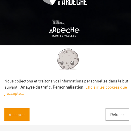
Itinéraire aménagé par les Communautés de communes
Val Eyrieux, du Pays de Lamastre et la CAPCA avec le soutien
de :
Nous collectons et traitons vos informations personnelles dans le but
suivant :
Analyse du trafic, Personnalisation
.
Choisir les cookies que
j'accepte
...
Accepter
Refuser
Informations pratiques