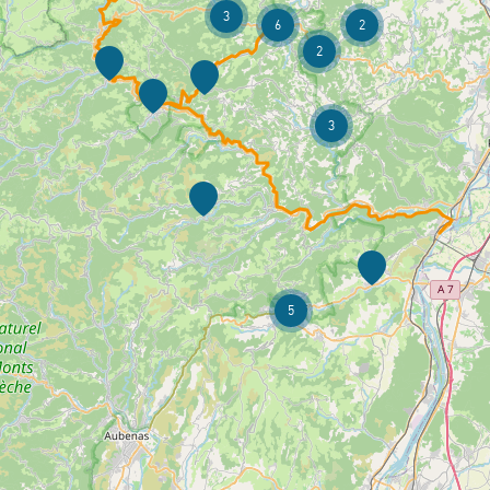
3
6
2
2
3
5