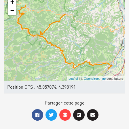
+
−
Leaflet
| ©
Openstreetmap
contributors
Position GPS : 45.057074, 4.398191
Partager cette page