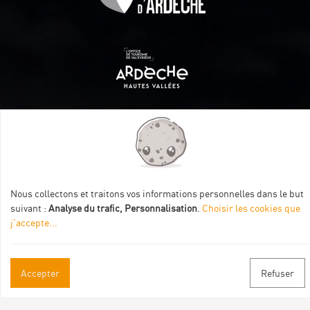
Itinéraire aménagé par les Communautés de communes
Val Eyrieux, du Pays de Lamastre et la CAPCA avec le soutien
de :
Nous collectons et traitons vos informations personnelles dans le but
suivant :
Analyse du trafic, Personnalisation
.
Choisir les cookies que
j'accepte
...
Accepter
Refuser
Informations pratiques