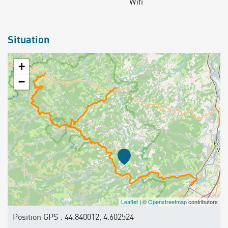
Wifi
Situation
+
−
Leaflet
| ©
Openstreetmap
contributors
Position GPS : 44.840012, 4.602524