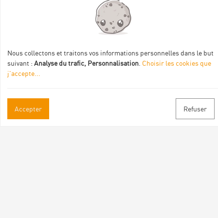
Itinéraire aménagé par les Communautés de communes
Val Eyrieux, du Pays de Lamastre et la CAPCA avec le soutien
de :
Nous collectons et traitons vos informations personnelles dans le but
suivant :
Analyse du trafic, Personnalisation
.
Choisir les cookies que
j'accepte
...
Accepter
Refuser
Informations pratiques
Brochures & Plans
Espace pro/presse
Contact
Suivez-nous