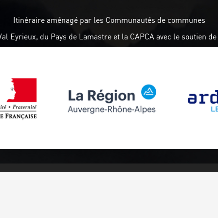
Itinéraire aménagé par les Communautés de communes
Val Eyrieux, du Pays de Lamastre et la CAPCA avec le soutien de 
Suivez-nous
Abonnez-vou
Facebook
Inscrivez-v