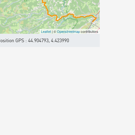
Leaflet
| ©
Openstreetmap
contributors
osition GPS : 44.904793, 4.423990