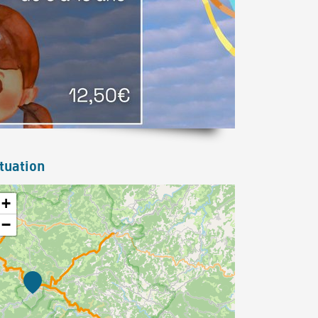
tuation
+
−