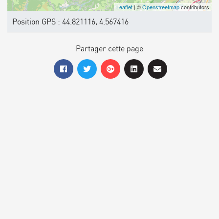
Leaflet
| ©
Openstreetmap
contributors
Position GPS : 44.821116, 4.567416
Partager cette page